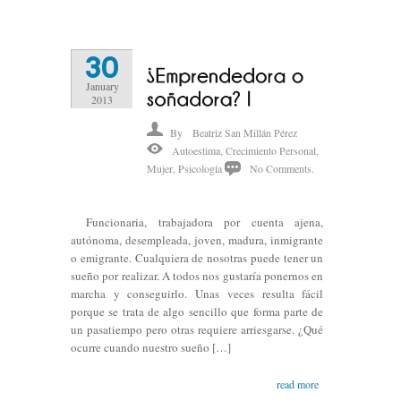
30
January
2013
By
Beatriz San Millán Pérez
Autoestima
,
Crecimiento Personal
,
Mujer
,
Psicología
No Comments.
Funcionaria, trabajadora por cuenta ajena,
autónoma, desempleada, joven, madura, inmigrante
o emigrante. Cualquiera de nosotras puede tener un
sueño por realizar. A todos nos gustaría ponernos en
marcha y conseguirlo. Unas veces resulta fácil
porque se trata de algo sencillo que forma parte de
un pasatiempo pero otras requiere arriesgarse. ¿Qué
ocurre cuando nuestro sueño […]
read more