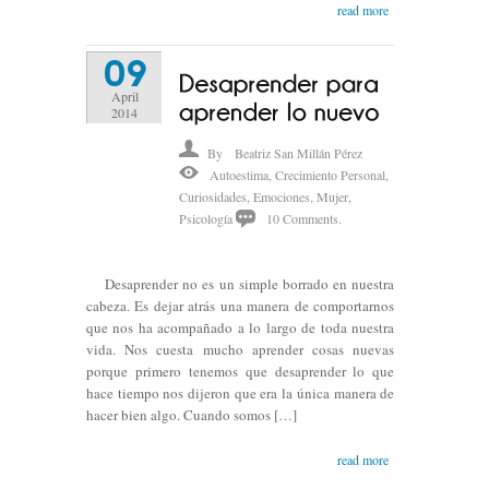
read more
09
April
2014
By
Beatriz San Millán Pérez
Autoestima
,
Crecimiento Personal
,
Curiosidades
,
Emociones
,
Mujer
,
Psicología
10 Comments.
Desaprender no es un simple borrado en nuestra
cabeza. Es dejar atrás una manera de comportarnos
que nos ha acompañado a lo largo de toda nuestra
vida. Nos cuesta mucho aprender cosas nuevas
porque primero tenemos que desaprender lo que
hace tiempo nos dijeron que era la única manera de
hacer bien algo. Cuando somos […]
read more