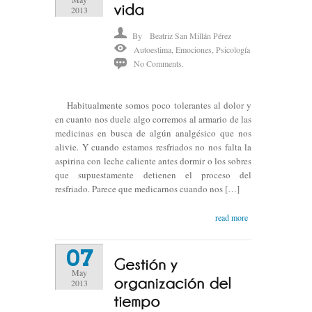
2013
By
Beatriz San Millán Pérez
Autoestima
,
Emociones
,
Psicología
No Comments.
Habitualmente somos poco tolerantes al dolor y
en cuanto nos duele algo corremos al armario de las
medicinas en busca de algún analgésico que nos
alivie. Y cuando estamos resfriados no nos falta la
aspirina con leche caliente antes dormir o los sobres
que supuestamente detienen el proceso del
resfriado. Parece que medicarnos cuando nos […]
read more
07
May
2013