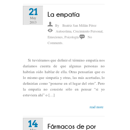
21
May
2013
By
Beatriz San Millán Pérez
Autoestima
,
Crecimiento Personal
,
Emociones
,
Psicología
No
Comments.
Si tuviéramos que definir el término empatía nos
daríamos cuenta de que algunas personas no
habrían oído hablar de ella. Otras pensarían que es
lo mismo que simpatía y otras, las más acertadas, lo
definirían como “ponerse en el lugar del otro”. Pero
la empatía no consiste sólo en pensar “si yo
estuviera ahí” o […]
read more
14
May