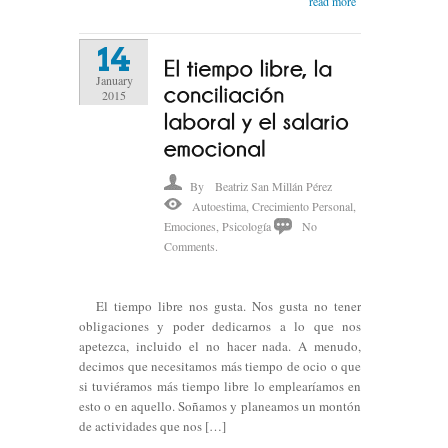
read more
14
January
2015
By
Beatriz San Millán Pérez
Autoestima
,
Crecimiento Personal
,
Emociones
,
Psicología
No
Comments.
El tiempo libre nos gusta. Nos gusta no tener
obligaciones y poder dedicarnos a lo que nos
apetezca, incluido el no hacer nada. A menudo,
decimos que necesitamos más tiempo de ocio o que
si tuviéramos más tiempo libre lo emplearíamos en
esto o en aquello. Soñamos y planeamos un montón
de actividades que nos […]