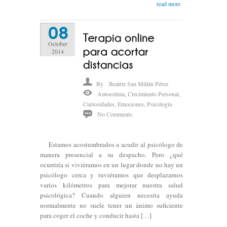
read more
08
October
2014
By
Beatriz San Millán Pérez
Autoestima
,
Crecimiento Personal
,
Curiosidades
,
Emociones
,
Psicología
No Comments.
Estamos acostumbrados a acudir al psicólogo de
manera presencial a su despacho. Pero ¿qué
ocurriría si viviéramos en un lugar donde no hay un
psicólogo cerca y tuviéramos que desplazarnos
varios kilómetros para mejorar nuestra salud
psicológica? Cuando alguien necesita ayuda
normalmente no suele tener un ánimo suficiente
para coger el coche y conducir hasta […]