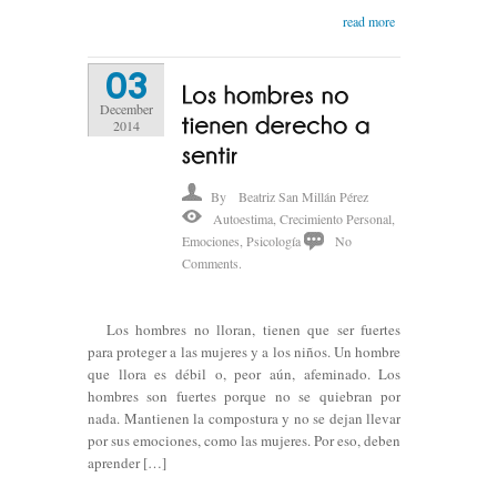
read more
03
December
2014
By
Beatriz San Millán Pérez
Autoestima
,
Crecimiento Personal
,
Emociones
,
Psicología
No
Comments.
Los hombres no lloran, tienen que ser fuertes
para proteger a las mujeres y a los niños. Un hombre
que llora es débil o, peor aún, afeminado. Los
hombres son fuertes porque no se quiebran por
nada. Mantienen la compostura y no se dejan llevar
por sus emociones, como las mujeres. Por eso, deben
aprender […]