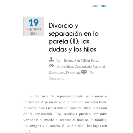
read more
19
September
2014
By
Beatriz San Millán Pérez
Autoestima
,
Crecimiento Personal
,
Emociones
,
Psicología
No
Comments.
La decisión de separarse puede ser común o
unilateral. A pesar de que la relación no vaya bien,
puede que nos resistamos a tomar la difícil decisión
de la separación. Los motivos pueden ser muy
variados: el miedo a aceptar el fracaso, la familia,
los amigos y el miedo al “qué dirán”, los hijos (en
[…]