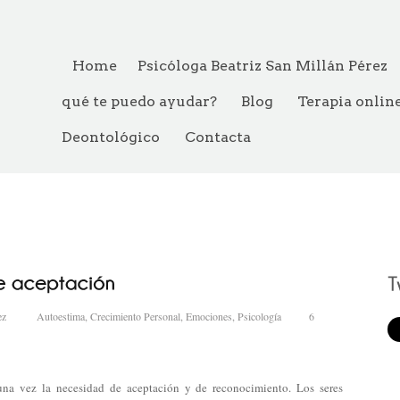
Home
Psicóloga Beatriz San Millán Pérez
qué te puedo ayudar?
Blog
Terapia onlin
Deontológico
Contacta
ez
Autoestima
,
Crecimiento Personal
,
Emociones
,
Psicología
6
na vez la necesidad de aceptación y de reconocimiento. Los seres