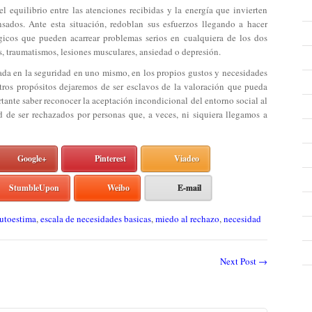
l equilibrio entre las atenciones recibidas y la energía que invierten
ados. Ante esta situación, redoblan sus esfuerzos llegando a hacer
gicos que pueden acarrear problemas serios en cualquiera de los dos
, traumatismos, lesiones musculares, ansiedad o depresión.
ada en la seguridad en uno mismo, en los propios gustos y necesidades
tros propósitos dejaremos de ser esclavos de la valoración que pueda
tante saber reconocer la aceptación incondicional del entorno social al
 de ser rechazados por personas que, a veces, ni siquiera llegamos a
Google+
Pinterest
Viadeo
StumbleUpon
Weibo
E-mail
utoestima
,
escala de necesidades basicas
,
miedo al rechazo
,
necesidad
Next Post
→