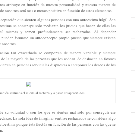
os atribuye en función de nuestra personalidad y nuestra manera de
 de nosotros será más o menos positiva en función de estos elementos.
aceptación que sienten algunas personas con una autoestima frágil. Son
estima se construye sólo mediante los juicios que hacen de ellas las
 sí mismas y temen profundamente ser rechazadas. Al depender
o pueden formarse un autoconcepto propio puesto que siempre existen
e nosotros.
tación tan exacerbada se comportan de manera variable y siempre
de la mayoría de las personas que les rodean. Se deshacen en favores
vierten en personas serviciales dispuestas a anteponer los deseos de los
ambién sentimos el miedo al rechazo y a pasar desapercibidos.
 de su voluntad o con los que se sienten mal sólo por conseguir ese
echazo. La sola idea de imaginar sentirse rechazados se considera algo
autoestima porque ésta fluctúa en función de las personas con las que se
n.