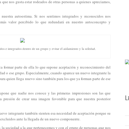
ca que nos gusta estar rodeados de otras personas a quienes apreciamos,
 nuestra autoestima. Si nos sentimos integrados y reconocidos nos
 más valor percibido lo que redundará en nuestro autoconcepto y
idos e integrados dentro de un grupo y evitar el aislamiento y la soledad.
ca formar parte de ella lo que supone aceptación y reconocimiento del
dad o ese grupo. Especialmente, cuando aparece un nuevo integrante la
para quien llega nuevo sino también para los que ya forman parte de ese
upone que nadie nos conoce y las primeras impresiones son las que
presión de crear una imagen favorable para que nuestra posterior
 nuevo integrante también sienten esa necesidad de aceptación porque su
 excluidos ante la llegada de un nuevo componente.
on la sociedad a la que pertenecemos y con el grupo de personas que nos