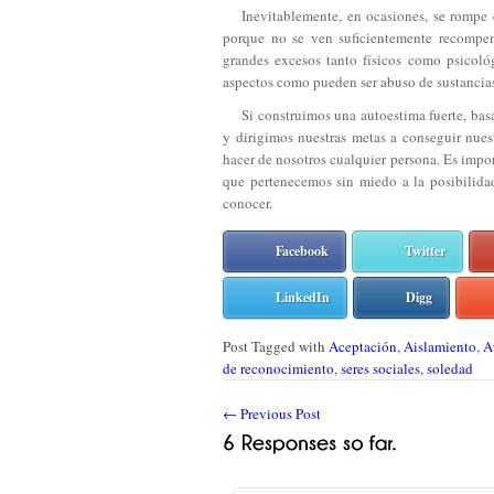
Inevitablemente, en ocasiones, se rompe e
porque no se ven suficientemente recompens
grandes excesos tanto físicos como psicoló
aspectos como pueden ser abuso de sustancias
Si construimos una autoestima fuerte, bas
y dirigimos nuestras metas a conseguir nues
hacer de nosotros cualquier persona. Es impor
que pertenecemos sin miedo a la posibilidad
conocer.
Facebook
Twitter
LinkedIn
Digg
Post Tagged with
Aceptación
,
Aislamiento
,
A
de reconocimiento
,
seres sociales
,
soledad
←
Previous Post