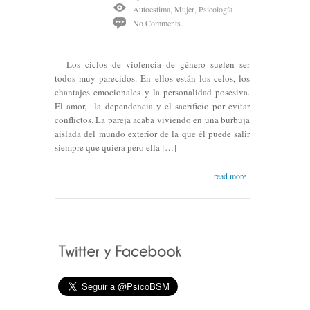
Autoestima
,
Mujer
,
Psicología
No Comments.
Los ciclos de violencia de género suelen ser
todos muy parecidos. En ellos están los celos, los
chantajes emocionales y la personalidad posesiva.
El amor, la dependencia y el sacrificio por evitar
conflictos. La pareja acaba viviendo en una burbuja
aislada del mundo exterior de la que él puede salir
siempre que quiera pero ella […]
read more