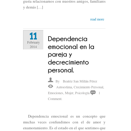
gusta relacionarnos con nuestros amigos, familiares
y demás […]
read more
11
February
2014
By
Beatriz San Millán Pérez
Autoestima
,
Crecimiento Personal
,
Emociones
,
Mujer
,
Psicología
1
Comment.
Dependencia emocional es un concepto que
muchas veces confundimos con el de amor y
enamoramiento. Es el estado en el que sentimos que