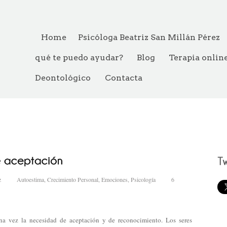
Home
Psicóloga Beatriz San Millán Pérez
qué te puedo ayudar?
Blog
Terapia onlin
Deontológico
Contacta
z
Autoestima
,
Crecimiento Personal
,
Emociones
,
Psicología
6
a vez la necesidad de aceptación y de reconocimiento. Los seres