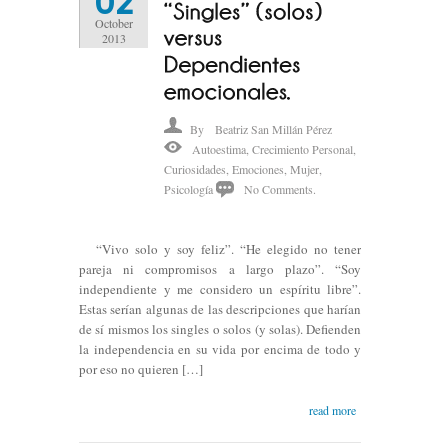
02
October
2013
By
Beatriz San Millán Pérez
Autoestima
,
Crecimiento Personal
,
Curiosidades
,
Emociones
,
Mujer
,
Psicología
No Comments.
“Vivo solo y soy feliz”. “He elegido no tener
pareja ni compromisos a largo plazo”. “Soy
independiente y me considero un espíritu libre”.
Estas serían algunas de las descripciones que harían
de sí mismos los singles o solos (y solas). Defienden
la independencia en su vida por encima de todo y
por eso no quieren […]
read more