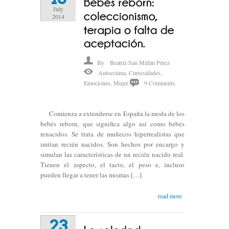
July
2014
By
Beatriz San Millán Pérez
Autoestima
,
Curiosidades
,
Emociones
,
Mujer
9 Comments.
Comienza a extenderse en España la moda de los
bebés reborn, que significa algo así como bebés
renacidos. Se trata de muñecos hiperrealistas que
imitan recién nacidos. Son hechos por encargo y
simulan las características de un recién nacido real.
Tienen el aspecto, el tacto, el peso e, incluso
pueden llegar a tener las mismas […]
read more
23