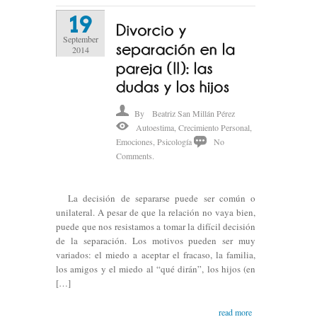
19
September
2014
By
Beatriz San Millán Pérez
Autoestima
,
Crecimiento Personal
,
Emociones
,
Psicología
No
Comments.
La decisión de separarse puede ser común o
unilateral. A pesar de que la relación no vaya bien,
puede que nos resistamos a tomar la difícil decisión
de la separación. Los motivos pueden ser muy
variados: el miedo a aceptar el fracaso, la familia,
los amigos y el miedo al “qué dirán”, los hijos (en
[…]
read more