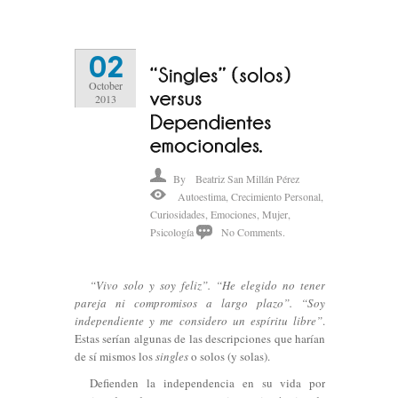
02
October
2013
By
Beatriz San Millán Pérez
Autoestima
,
Crecimiento Personal
,
Curiosidades
,
Emociones
,
Mujer
,
Psicología
No Comments.
“Vivo solo y soy feliz”. “He elegido no tener
pareja ni compromisos a largo plazo”. “Soy
independiente y me considero un espíritu libre”
.
Estas serían algunas de las descripciones que harían
de sí mismos los
singles
o solos (y solas).
Defienden la independencia en su vida por