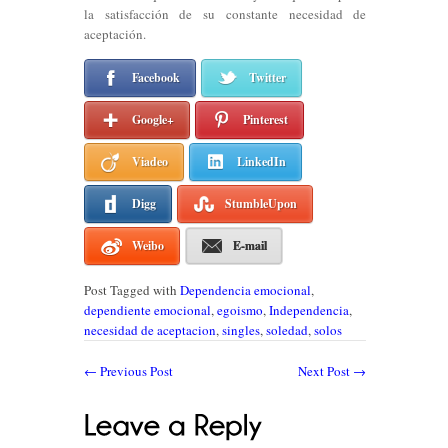
la satisfacción de su constante necesidad de
aceptación.
Facebook
Twitter
Google+
Pinterest
Viadeo
LinkedIn
Digg
StumbleUpon
Weibo
E-mail
Post Tagged with
Dependencia emocional
,
dependiente emocional
,
egoismo
,
Independencia
,
necesidad de aceptacion
,
singles
,
soledad
,
solos
←
Previous Post
Next Post
→