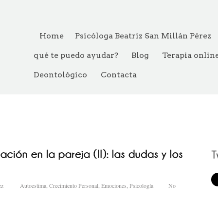
Home
Psicóloga Beatriz San Millán Pérez
qué te puedo ayudar?
Blog
Terapia onlin
Deontológico
Contacta
ez
Autoestima
,
Crecimiento Personal
,
Emociones
,
Psicología
No