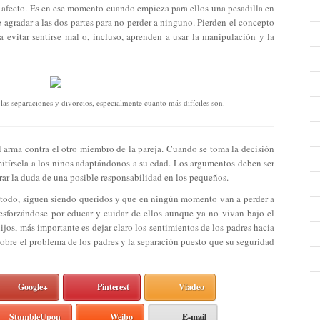
su afecto. Es en ese momento cuando empieza para ellos una pesadilla en
 agradar a las dos partes para no perder a ninguno. Pierden el concepto
 evitar sentirse mal o, incluso, aprenden a usar la manipulación y la
 las separaciones y divorcios, especialmente cuanto más difíciles son.
 arma contra el otro miembro de la pareja. Cuando se toma la decisión
smitírsela a los niños adaptándonos a su edad. Los argumentos deben ser
rar la duda de una posible responsabilidad en los pequeños.
de todo, siguen siendo queridos y que en ningún momento van a perder a
esforzándose por educar y cuidar de ellos aunque ya no vivan bajo el
os, más importante es dejar claro los sentimientos de los padres hacia
sobre el problema de los padres y la separación puesto que su seguridad
Google+
Pinterest
Viadeo
StumbleUpon
Weibo
E-mail