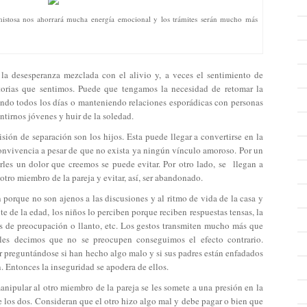
mistosa nos ahorrará mucha energía emocional y los trámites serán mucho más
 la desesperanza mezclada con el alivio y, a veces el sentimiento de
torias que sentimos. Puede que tengamos la necesidad de retomar la
iendo todos los días o manteniendo relaciones esporádicas con personas
ntirnos jóvenes y huir de la soledad.
sión de separación son los hijos. Esta puede llegar a convertirse en la
onvivencia a pesar de que no exista ya ningún vínculo amoroso. Por un
rles un dolor que creemos se puede evitar. Por otro lado, se llegan a
otro miembro de la pareja y evitar, así, ser abandonado.
n porque no son ajenos a las discusiones y al ritmo de vida de la casa y
 de la edad, los niños lo perciben porque reciben respuestas tensas, la
as de preocupación o llanto, etc. Los gestos transmiten mucho más que
les decimos que no se preocupen conseguimos el efecto contrario.
 preguntándose si han hecho algo malo y si sus padres están enfadados
. Entonces la inseguridad se apodera de ellos.
anipular al otro miembro de la pareja se les somete a una presión en la
e los dos. Consideran que el otro hizo algo mal y debe pagar o bien que