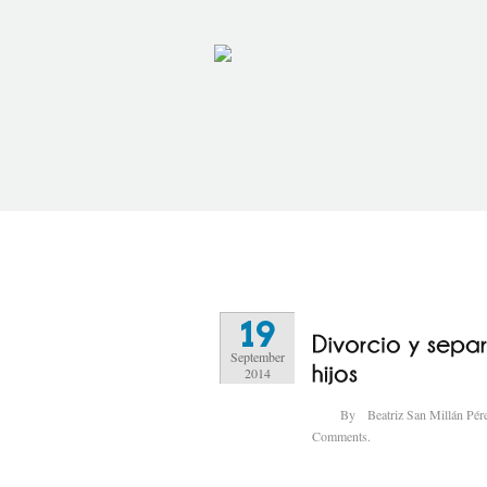
19
September
2014
By
Beatriz San Millán Pér
Comments.