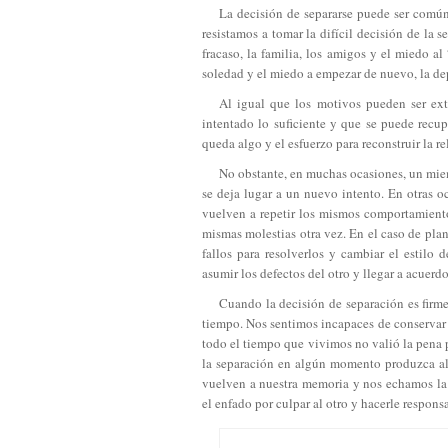
La decisión de separarse puede ser común
resistamos a tomar la difícil decisión de la
fracaso, la familia, los amigos y el miedo al 
soledad y el miedo a empezar de nuevo, la de
Al igual que los motivos pueden ser ext
intentado lo suficiente y que se puede recu
queda algo y el esfuerzo para reconstruir la r
No obstante, en muchas ocasiones, un miem
se deja lugar a un nuevo intento. En otras oc
vuelven a repetir los mismos comportamient
mismas molestias otra vez. En el caso de plan
fallos para resolverlos y cambiar el estilo 
asumir los defectos del otro y llegar a acuerd
Cuando la decisión de separación es firme
tiempo. Nos sentimos incapaces de conservar
todo el tiempo que vivimos no valió la pena 
la separación en algún momento produzca al
vuelven a nuestra memoria y nos echamos la 
el enfado por culpar al otro y hacerle responsab