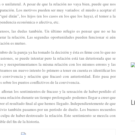
 o unilateral. A pesar de que la relación no vaya bien, puede que nos
 separación. Los motivos pueden ser muy variados: el miedo a aceptar el
“qué dirán”, los hijos (en los casos en los que los haya), el temor a la
pendencia económica o afectiva, etc.
ensos, las dudas también. Un último refugio es pensar que no se ha
perar la relación. Las segundas oportunidades pueden funcionar si aún
elación es mutuo.
bro de la pareja ya ha tomado la decisión y ésta es firme con lo que no
asiones, se puede intentar pero la relación está tan deteriorada que se
os y reexperimentamos la misma relación con los mismos errores y las
tearnos un nuevo intento lo primero a tener en cuenta es identificar los
de convivencia y relación que fracasó con anterioridad. Esto pasa por
os sobre los puntos conflictivos de la convivencia.
 afloran los sentimientos de fracaso y la sensación de haber perdido el
 una relación durante un tiempo prolongado podemos llegar a creer que
por el resultado final al que hemos llegado. Independientemente de que
ivio también pasamos por un período de duelo. Los buenos recuerdos
culpa de haber destrozado la relación. Este sentimiento se mezcla con
le del fin de la historia.