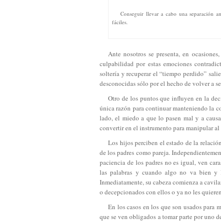
Conseguir llevar a cabo una separación a
fáciles.
Ante nosotros se presenta, en ocasiones,
culpabilidad por estas emociones contradic
soltería y recuperar el “tiempo perdido” sal
desconocidas sólo por el hecho de volver a se
Otro de los puntos que influyen en la deci
única razón para continuar manteniendo la c
lado, el miedo a que lo pasen mal y a causa
convertir en el instrumento para manipular al 
Los hijos perciben el estado de la relació
de los padres como pareja. Independientemente
paciencia de los padres no es igual, ven car
las palabras y cuando algo no va bien y 
Inmediatamente, su cabeza comienza a cavilar
o decepcionados con ellos o ya no les quieren
En los casos en los que son usados para m
que se ven obligados a tomar parte por uno d